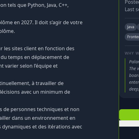
Poste
n tels que Python, Java, C++,
Last s
lôme en 2027. Il doit s’agir de votre
Java
iplôme.
Fronte
 les sites client en fonction des
WHY W
 % du temps en déplacement de
Palan
 varier selon l’équipe et
The 
boar
enter
nuellement, à travailler de
deep,
décisions avec un minimum de
es de personnes techniques et non
availler dans un environnement en
s dynamiques et des itérations avec