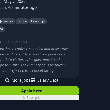
d:
May 7, 2026
een:
40 minutes ago
Javascript
Python
Typescript
nd
E TRACK
PALANTIR
tir has EU offices in London and other cities.
work is different from most companies on this
d—data platforms for government and
prise clients. The engineering is technically
 and they're selective about hiring.
More jobs
Salary Data
Apply here
Save job