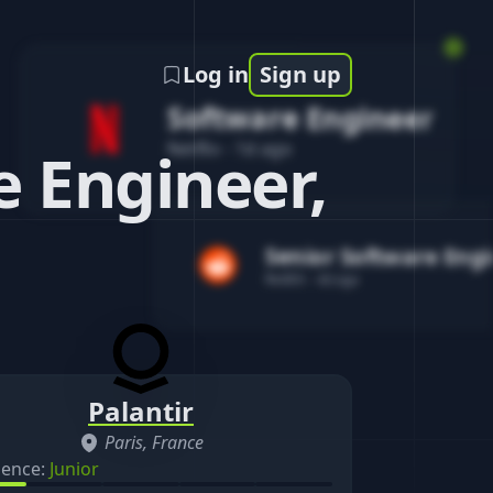
Log in
Sign up
Software Engineer
Netflix
-
1d ago
 Engineer,
Senior Software Eng
Reddit
-
4d ago
Palantir
Paris, France
ience:
Junior