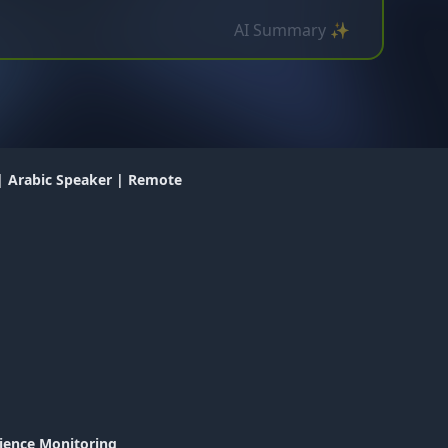
AI Summary ✨
 | Arabic Speaker | Remote
rience Monitoring